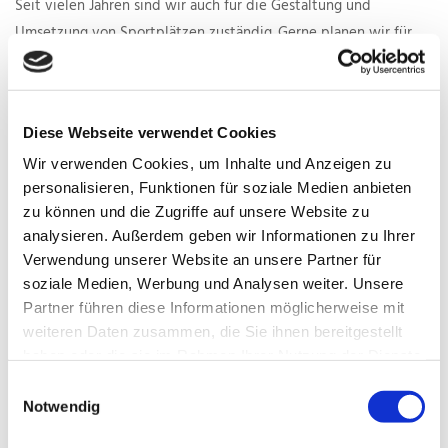
Seit vielen Jahren sind wir auch für die Gestaltung und
Umsetzung von Sportplätzen zuständig. Gerne planen wir für
unsere Kunden deshalb kleine und große Sportplätze aller Art
von der Begrünung über die Bewässerung bis hin zum Zaunbau.
Gerne übernehmen wir bei einem Termin vor Ort auch die
Diese Webseite verwendet Cookies
Planung des neuen Sportplatzes. Rufen Sie uns einfach an oder
Wir verwenden Cookies, um Inhalte und Anzeigen zu
verwenden Sie unser
Kontaktformular
, um mit uns in Kontakt zu
personalisieren, Funktionen für soziale Medien anbieten
treten.
zu können und die Zugriffe auf unsere Website zu
analysieren. Außerdem geben wir Informationen zu Ihrer
Spielplätze
Verwendung unserer Website an unsere Partner für
Außerdem entwerfen wir Spielplätze für
soziale Medien, Werbung und Analysen weiter. Unsere
Kindergärten, Kindertagesstätten oder Schulen sowie
Partner führen diese Informationen möglicherweise mit
kommunale Spielplätze. Dabei achten wir stets auf
weiteren Daten zusammen, die Sie ihnen bereitgestellt
kinderfreundliche und fantasievolle Gestaltung der Plätze
haben oder die sie im Rahmen Ihrer Nutzung der Dienste
und die Verwendung von nachhaltigen und
gesammelt haben.
Einwilligungsauswahl
schadstofffreien Materialien. Fragen Sie uns doch einfach
Notwendig
nach unseren Referenzen, denn gute Arbeit ist die beste
Werbung! Wir beantworten Ihre Anfragen gerne