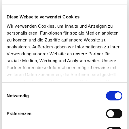
URL: www.muellergarten.de
Diese Webseite verwendet Cookies
Inhaber
: Norbert Müller
Wir verwenden Cookies, um Inhalte und Anzeigen zu
personalisieren, Funktionen für soziale Medien anbieten
Berufshaftpflichtversicherung
: R+V Versicherung (Stuttgart)
zu können und die Zugriffe auf unsere Website zu
analysieren. Außerdem geben wir Informationen zu Ihrer
USt.-IdNr.
: DE-45228133050
Verwendung unserer Website an unsere Partner für
soziale Medien, Werbung und Analysen weiter. Unsere
Mitglied im Verband Garten-, Landschafts- und Sportplatzbau
Partner führen diese Informationen möglicherweise mit
e. V.
weiteren Daten zusammen, die Sie ihnen bereitgestellt
haben oder die sie im Rahmen Ihrer Nutzung der Dienste
gesammelt haben.
Einwilligungsauswahl
Notwendig
Diese Webseite ist ein Produkt von
kpage.de
Präferenzen