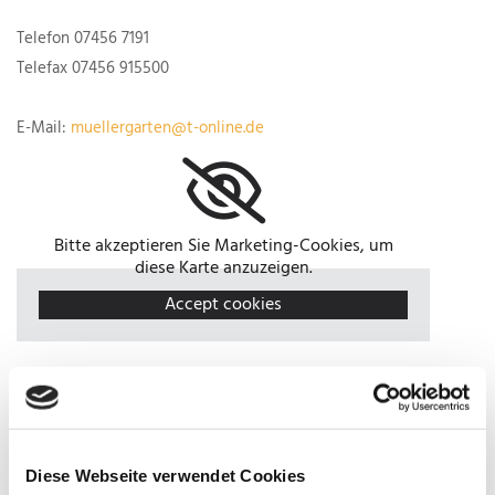
Telefon
07456 7191
Telefax 07456 915500
E-Mail:
muellergarten@t-online.de
Bitte akzeptieren Sie Marketing-Cookies, um
diese Karte anzuzeigen.
Accept cookies
Gerne können Sie uns auch über unser Kontaktformular eine
Diese Webseite verwendet Cookies
Nachricht hinterlassen. Wir werden Ihre Anfrage