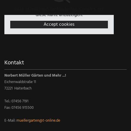
Bitte akzeptieren Sie Marketing-Cookies, um
diese Karte anzuzeigen.
Accept cookies
Kontakt
Norbert Müller Gärten und Mehr ...!
Eichenwaldstraße 11
72221 Haiterbach
Tel.:
07456 7191
Fax: 07456 915500
E-Mail:
muellergarten@t-online.de