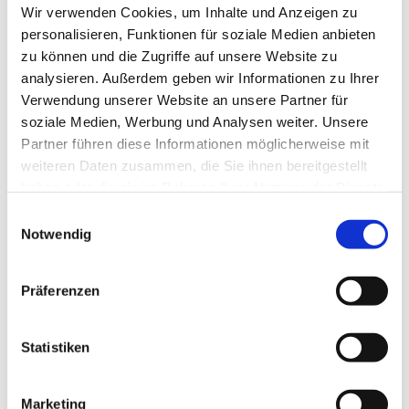
schnellstmöglich beantworten.
Wir verwenden Cookies, um Inhalte und Anzeigen zu
personalisieren, Funktionen für soziale Medien anbieten
zu können und die Zugriffe auf unsere Website zu
Name*
analysieren. Außerdem geben wir Informationen zu Ihrer
Verwendung unserer Website an unsere Partner für
soziale Medien, Werbung und Analysen weiter. Unsere
Partner führen diese Informationen möglicherweise mit
E-Mail-Adresse*
weiteren Daten zusammen, die Sie ihnen bereitgestellt
haben oder die sie im Rahmen Ihrer Nutzung der Dienste
gesammelt haben.
Einwilligungsauswahl
Ihre Nachricht an uns*
Notwendig
Präferenzen
Statistiken
Wir verarbeiten Ihre eingegebenen
personenbezogenen Daten ausschließlich zur
Marketing